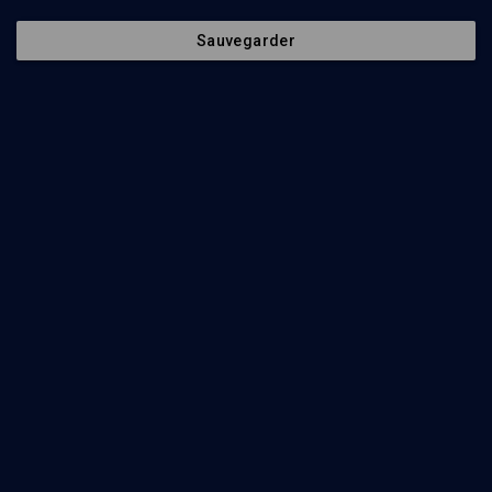
Sauvegarder
39
min
Aharei Mot
(1/19)
A'harei mot : noyer le poisson
Samuel Elikan
27
min