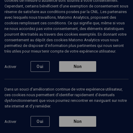
cookies de mesure d’audience sont soumis à votre consentement.
Cependant, certains bénéficient d’une exemption de consentement sous
réserve de satisfaire aux conditions posées par la CNIL. Les partenaires
LIMOUD
avec lesquels nous travaillons, Matomo Analytics, proposent des
Aharei Mot
(12/19)
cookies remplissant ces conditions. Ce qui signifie que, même si vous
ne nous accordez pas votre consentement, des éléments statistiques
A'harei Mot-Kedochim: dignité
pourront être traités au travers des cookies exemptés. En donnant votre
consentement au dépôt des cookies Matomo Analytics vous nous
animale
permettez de disposer d’information plus pertinentes qui nous seront
très utiles pour mieux tenir compte de votre expérience utilisateur.
Jérôme
Benarroch
, enseignant du judaïsme
Oui
Non
Activer
08 avril 2013
PARACHA
•
LIMOUD
•
A'HAREI MOT-KEDOCHIM
Dans un souci d’amélioration continue de votre expérience utilisateur,
ces cookies nous permettent d’identifier rapidement d’éventuels
dysfonctionnement que vous pourriez rencontrer en naviguant sur notre
Ajouter
Partager
Télécharger l’audio
J’aime
site internet et d’y remédier.
Oui
Non
Activer
Episodes
Contenus associés
Intervenants
Organ