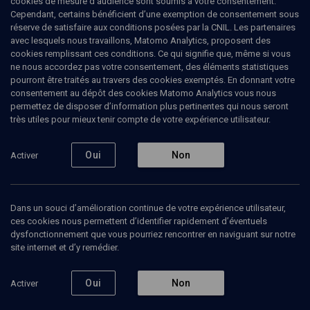
cookies de mesure d’audience sont soumis à votre consentement.
Cependant, certains bénéficient d’une exemption de consentement sous
réserve de satisfaire aux conditions posées par la CNIL. Les partenaires
LIMOUD
avec lesquels nous travaillons, Matomo Analytics, proposent des
Berechit: éloge du travail
cookies remplissant ces conditions. Ce qui signifie que, même si vous
ne nous accordez pas votre consentement, des éléments statistiques
pourront être traités au travers des cookies exemptés. En donnant votre
Adam le terrien - n° 1
consentement au dépôt des cookies Matomo Analytics vous nous
permettez de disposer d’information plus pertinentes qui nous seront
Valérie
Stessin
, rabbin et aumônier des hôpitaux
très utiles pour mieux tenir compte de votre expérience utilisateur.
22 septembre 2014
Oui
Non
Activer
BERECHIT
•
LIMOUD
•
PARACHA
Dans un souci d’amélioration continue de votre expérience utilisateur,
ces cookies nous permettent d’identifier rapidement d’éventuels
Ajouter
Partager
Télécharger l’audio
J’aime
dysfonctionnement que vous pourriez rencontrer en naviguant sur notre
site internet et d’y remédier.
Contenus associés
Intervenants
Organisateurs
Oui
Non
Activer