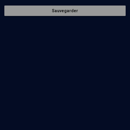
Pour sortir des mythes polythéistes - n° 1
Sauvegarder
LIMOUD
Berechit: cosmogonie et début de l'histoire humaine
Cyril Aslanov
Regarder
Le chabat, équilibre du monde - n° 1