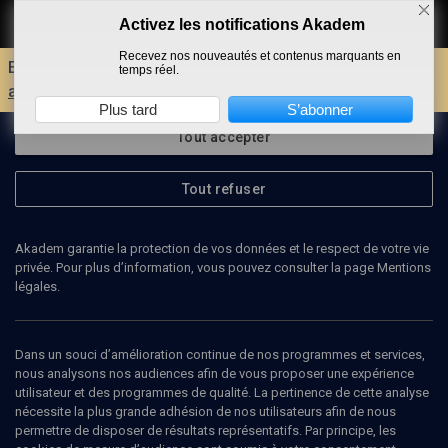
Activez les notifications Akadem
Faire un don
Recevez nos nouveautés et contenus marquants en
Envie d'encore plus d'AKADEM ?
Découvrez les
temps réel.
avantages d'un compte !
Plus tard
S’abonner
Tout accepter
Tout refuser
Akadem garantie la protection de vos données et le respect de votre vie
privée. Pour plus d’information, vous pouvez consulter la page Mentions
légales.
Dans un souci d’amélioration continue de nos programmes et services,
nous analysons nos audiences afin de vous proposer une expérience
utilisateur et des programmes de qualité. La pertinence de cette analyse
nécessite la plus grande adhésion de nos utilisateurs afin de nous
64
min
permettre de disposer de résultats représentatifs. Par principe, les