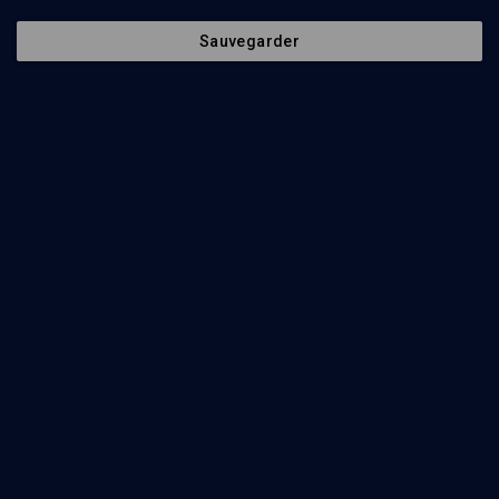
Sauvegarder
Poésies et mouvements d'avant-garde
VIE JUIVE
Petite histoire de la littérature yiddish
Yitzhok Niborski
Regarder