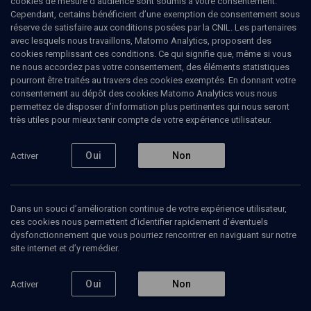
cookies de mesure d’audience sont soumis à votre consentement.
Cependant, certains bénéficient d’une exemption de consentement sous
réserve de satisfaire aux conditions posées par la CNIL. Les partenaires
CULTURE
avec lesquels nous travaillons, Matomo Analytics, proposent des
Moyshe Kulbak, "l'homme à la
cookies remplissant ces conditions. Ce qui signifie que, même si vous
ne nous accordez pas votre consentement, des éléments statistiques
pipe"
pourront être traités au travers des cookies exemptés. En donnant votre
consentement au dépôt des cookies Matomo Analytics vous nous
permettez de disposer d’information plus pertinentes qui nous seront
La modernité a un goût amer (7/7)
très utiles pour mieux tenir compte de votre expérience utilisateur.
Martine
Grinberg
, historienne et comédienne
Irène
Wekstein
, psychologue, sociologue
Oui
Non
Activer
21 janvier 2009
CONF.
•
CULTURE
•
CONFÉRENCES
Dans un souci d’amélioration continue de votre expérience utilisateur,
ces cookies nous permettent d’identifier rapidement d’éventuels
dysfonctionnement que vous pourriez rencontrer en naviguant sur notre
site internet et d’y remédier.
Ajouter
Partager
Télécharger l’audio
J’aime
Oui
Non
Activer
Contenus associés
Intervenants
Organisateurs