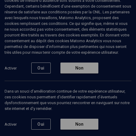
cookies de mesure d’audience sont soumis à votre consentement.
Cependant, certains bénéficient d’une exemption de consentement sous
réserve de satisfaire aux conditions posées par la CNIL. Les partenaires
VIE JUIVE
avec lesquels nous travaillons, Matomo Analytics, proposent des
Ecrire la vie de Jacques Derrida
cookies remplissant ces conditions. Ce qui signifie que, même si vous
ne nous accordez pas votre consentement, des éléments statistiques
pourront être traités au travers des cookies exemptés. En donnant votre
Le philosophe de la déconstruction
consentement au dépôt des cookies Matomo Analytics vous nous
permettez de disposer d’information plus pertinentes qui nous seront
Benoît
Peeters
, écrivain
très utiles pour mieux tenir compte de votre expérience utilisateur.
Raphaël
Enthoven
, journaliste, philosophe
26 janvier 2011
Oui
Non
Activer
VIE JUIVE
•
CONF.
•
CONFÉRENCES
Dans un souci d’amélioration continue de votre expérience utilisateur,
ces cookies nous permettent d’identifier rapidement d’éventuels
dysfonctionnement que vous pourriez rencontrer en naviguant sur notre
Ajouter
Partager
Télécharger l’audio
J’aime
site internet et d’y remédier.
Contenus associés
Intervenants
Organisateurs
Oui
Non
Activer