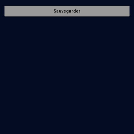
Le juif comme revenant (7/8)
Sauvegarder
PHILOSOPHIE
Les fantômes de Derrida
Paul Elbhar
Regarder