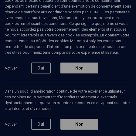
cookies de mesure d’audience sont soumis à votre consentement.
''Prendre la vie à pleines mains''
Cependant, certains bénéficient d’une exemption de consentement sous
réserve de satisfaire aux conditions posées par la CNIL. Les partenaires
La famille, école du lien social
avec lesquels nous travaillons, Matomo Analytics, proposent des
cookies remplissant ces conditions. Ce qui signifie que, même si vous
ne nous accordez pas votre consentement, des éléments statistiques
Heinz
Wismann
, philologue
pourront être traités au travers des cookies exemptés. En donnant votre
Aldo
Naouri
, pédiatre
consentement au dépôt des cookies Matomo Analytics vous nous
permettez de disposer d’information plus pertinentes qui nous seront
13 juin 2013
très utiles pour mieux tenir compte de votre expérience utilisateur.
CONFÉRENCES
•
CONF.
•
CULTURE
Oui
Non
Activer
1
Ajouter
Partager
Télécharger l’audio
J’aime
Dans un souci d’amélioration continue de votre expérience utilisateur,
ces cookies nous permettent d’identifier rapidement d’éventuels
Contenus associés
Intervenants
Organisateurs
dysfonctionnement que vous pourriez rencontrer en naviguant sur notre
site internet et d’y remédier.
Oui
Non
Activer
Autour de l'exposition Walter Benjamin Archives -
Cours N°2/7