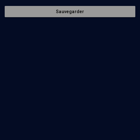
Sauvegarder
PHILOSOPHIE
Paris et la modernité : une fantasmagorie benjaminienne
Florent Perrier, Henri Lonitz
Regarder
Autour de l'exposition Walter Benjamin Archives -
Cours N°6/7