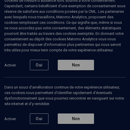
cookies de mesure d’audience sont soumis à votre consentement.
Cependant, certains bénéficient d’une exemption de consentement sous
réserve de satisfaire aux conditions posées par la CNIL. Les partenaires
CULTURE
avec lesquels nous travaillons, Matomo Analytics, proposent des
Isaac Babel: un oeil, une plume
cookies remplissant ces conditions. Ce qui signifie que, même si vous
ne nous accordez pas votre consentement, des éléments statistiques
pourront être traités au travers des cookies exemptés. En donnant votre
La Russie dans tous ses excès
consentement au dépôt des cookies Matomo Analytics vous nous
permettez de disposer d’information plus pertinentes qui nous seront
Sophie
Benech
, traductrice, éditrice
très utiles pour mieux tenir compte de votre expérience utilisateur.
Pierre
Pachet
, écrivain
+
2
autres
Oui
Non
Activer
21 mars 2012
CONFÉRENCES
•
CULTURE
•
CONF.
Dans un souci d’amélioration continue de votre expérience utilisateur,
ces cookies nous permettent d’identifier rapidement d’éventuels
dysfonctionnement que vous pourriez rencontrer en naviguant sur notre
site internet et d’y remédier.
Ajouter
Partager
Télécharger l’audio
J’aime
Oui
Non
Activer
Contenus associés
Intervenants
Organisateurs