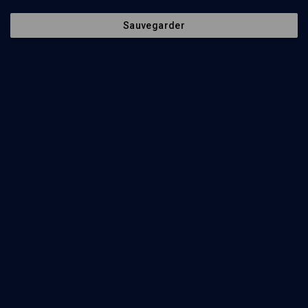
Sauvegarder
Livres des mondes juifs - 2008 (4/7)
CULTURE
Table-ronde: Odessa, ville mythique
Jerome Charyn, Sandrine Treiner
Regarder