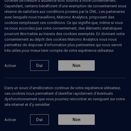
cookies de mesure d’audience sont soumis à votre consentement.
Cependant, certains bénéficient d’une exemption de consentement sous
réserve de satisfaire aux conditions posées par la CNIL. Les partenaires
PHILOSOPHIE
avec lesquels nous travaillons, Matomo Analytics, proposent des
La question du mal : l'humanité
cookies remplissant ces conditions. Ce qui signifie que, même si vous
ne nous accordez pas votre consentement, des éléments statistiques
déchue
pourront être traités au travers des cookies exemptés. En donnant votre
consentement au dépôt des cookies Matomo Analytics vous nous
permettez de disposer d’information plus pertinentes qui nous seront
Du banal au barbare
très utiles pour mieux tenir compte de votre expérience utilisateur.
Jean-Pierre
Winter
, psychanalyste, écrivain
Michel-Gad
Wolkowicz
, psychanalyste
Oui
Non
Activer
+
3
autres
11 octobre 2018
Dans un souci d’amélioration continue de votre expérience utilisateur,
CONFÉRENCES
•
PHILOSOPHIE
•
CONF.
ces cookies nous permettent d’identifier rapidement d’éventuels
dysfonctionnement que vous pourriez rencontrer en naviguant sur notre
site internet et d’y remédier.
Ajouter
Partager
Télécharger l’audio
J’aime
Oui
Non
Activer