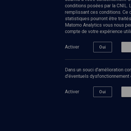
conditions posées par la CNIL. 
remplissant ces conditions. Ce
statistiques pourront être trai
Matomo Analytics vous nous perm
compte de votre expérience utili
Nos Chain
Société
Histoire
Activer
Oui
Culture
Limoud
Université
Dans un souci d’amélioration con
Podcast
d’éventuels dysfonctionnement qu
Activer
Oui
©
2026
Akadem.org - Tous droits réservés.