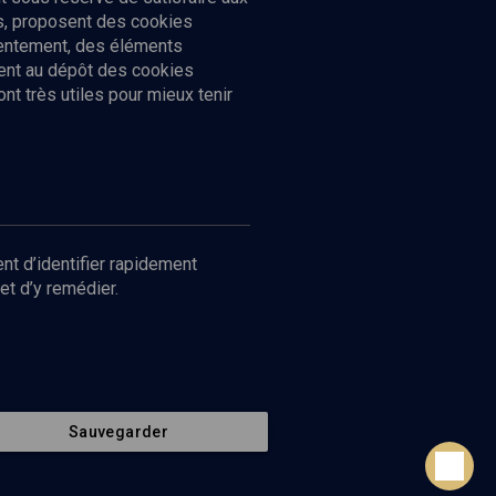
cs, proposent des cookies
sentement, des éléments
ment au dépôt des cookies
t très utiles pour mieux tenir
Suivez-nous
nnées
nt d’identifier rapidement
et d’y remédier.
Sauvegarder
Retour en haut de page