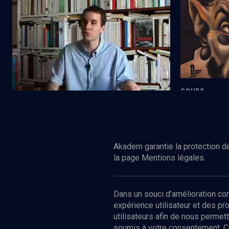
Le Commissariat Général
L'antisémit
COURS
Les affiche
Regarder
HISTOIRE
Vichy et l'antisémitisme d'Etat
Akadem garantie la protection de
la page Mentions légales.
Dans un souci d’amélioration c
expérience utilisateur et des p
utilisateurs afin de nous permet
soumis à votre consentement. C