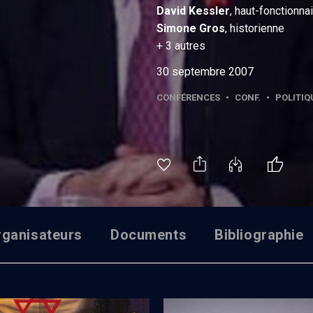
David
Kessler
, haut-fonctionna
Simone
Gros
, historienne
+
3
autres
30 septembre 2007
CONFÉRENCES
•
CONF.
•
POLITIQ
rganisateurs
Documents
Bibliographie