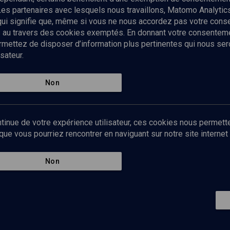
Les partenaires avec lesquels nous travaillons, Matomo Analyti
 qui signifie que, même si vous ne nous accordez pas votre con
tés au travers des cookies exemptés. En donnant votre consente
ettez de disposer d’information plus pertinentes qui nous seron
sateur.
es
Qui sommes-nous ?
La rédaction
Nos soutiens
Non
Politique de protection des do
personnelles
Mentions légales
tinue de votre expérience utilisateur, ces cookies nous permette
Contact
e vous pourriez rencontrer en naviguant sur notre site internet 
Newsletter
Non