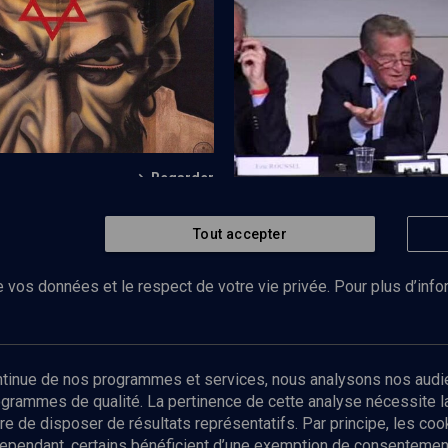
isme pendant la 2nde Guerre
Durer ou marquer (1/2)
Regarder
s de propagande en France
POLITIQUE
Pierre Mendès France et la
Tout accepter
politique
 vos données et le respect de votre vie privée. Pour plus d’inf
Abonnez-vous à notre newsletter
ontinue de nos programmes et services, nous analysons nos audi
rogrammes de qualité. La pertinence de cette analyse nécessite 
Envoyer
tre de disposer de résultats représentatifs. Par principe, les c
ependant, certains bénéficient d’une exemption de consentement