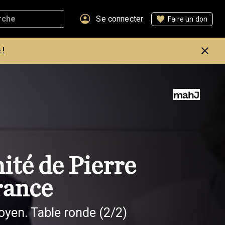
Se connecter
Faire un don
 !
ité de Pierre
rance
toyen. Table ronde (2/2)