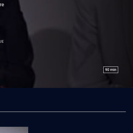
ire
UE
90
min