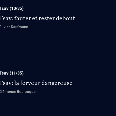
Tsav
(10/35)
Tsav: fauter et rester debout
Olivier Kaufmann
Tsav
(11/35)
Tsav: la ferveur dangereuse
Clémence Boulouque