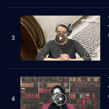
3
17
min
4