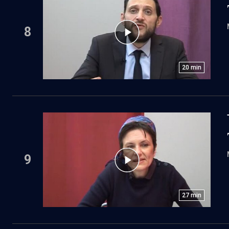
8
20
min
9
27
min