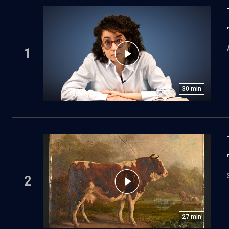
1
30
min
2
27
min