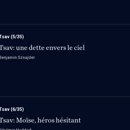
Tsav
(5/35)
Tsav: une dette envers le ciel
Benjamin Sznajder
Tsav
(6/35)
Tsav: Moïse, héros hésitant