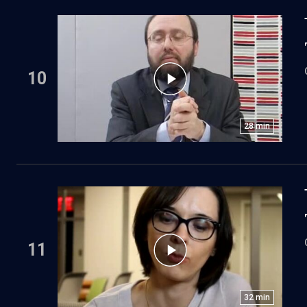
10
28
min
11
32
min