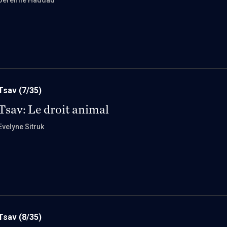
Jérémie Haddad
Tsav
(7/35)
Tsav: Le droit animal
Evelyne Sitruk
Tsav
(8/35)