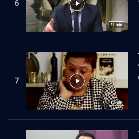
6
31
min
7
17
min