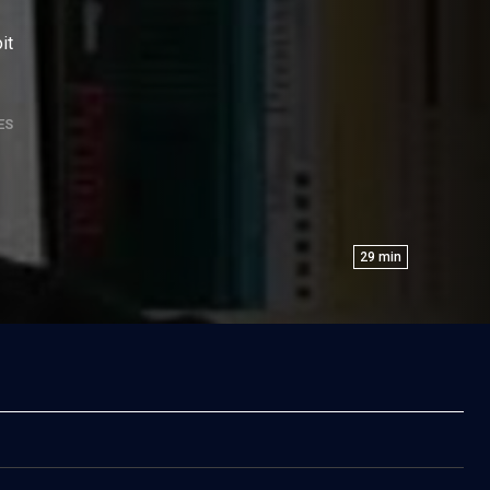
it
ES
29
min