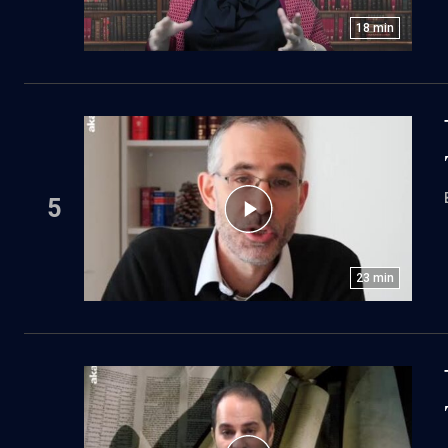
18
min
5
23
min