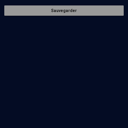
Sauvegarder
VIE JUIVE
Le signe de l'alliance
Patrick Petit-Ohayon
Regarder
Les grandes étapes de la vie juive (3/5)