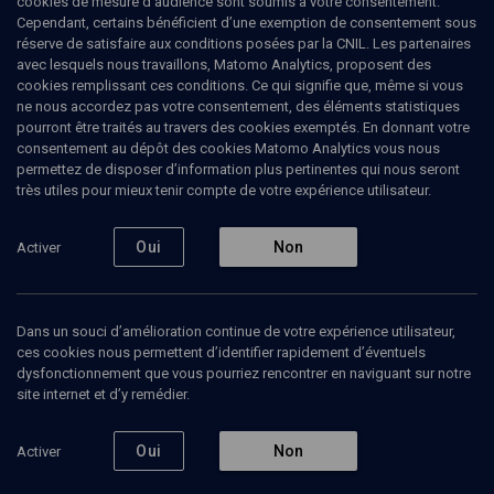
cookies de mesure d’audience sont soumis à votre consentement.
VIE JUIVE
Cependant, certains bénéficient d’une exemption de consentement sous
Lorsque l'enfant paraît...
réserve de satisfaire aux conditions posées par la CNIL. Les partenaires
avec lesquels nous travaillons, Matomo Analytics, proposent des
cookies remplissant ces conditions. Ce qui signifie que, même si vous
La création de l'homme (1/5)
ne nous accordez pas votre consentement, des éléments statistiques
pourront être traités au travers des cookies exemptés. En donnant votre
Patrick
Petit-Ohayon
, directeur de l’action scolaire du
consentement au dépôt des cookies Matomo Analytics vous nous
FSJU(1995-2024)
permettez de disposer d’information plus pertinentes qui nous seront
très utiles pour mieux tenir compte de votre expérience utilisateur.
02 juin 2005
COLLOQUE
•
CONFÉRENCES
•
VIE JUIVE
Oui
Non
Activer
Dans un souci d’amélioration continue de votre expérience utilisateur,
Ajouter
Partager
Télécharger l’audio
J’aime
ces cookies nous permettent d’identifier rapidement d’éventuels
dysfonctionnement que vous pourriez rencontrer en naviguant sur notre
site internet et d’y remédier.
Contenus associés
Intervenants
Organisateurs
Oui
Non
Activer
La circoncision (2/5)