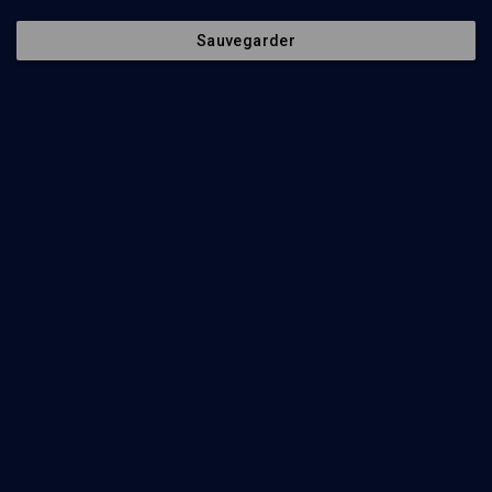
Sauvegarder
La femme Sota - n° 35
LIMOUD
Nasso: ménage à trois
Micho Klein
Regarder