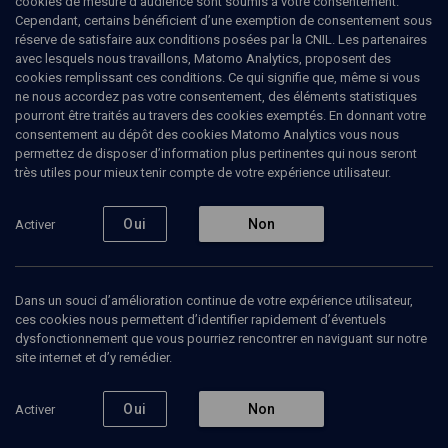
cookies de mesure d’audience sont soumis à votre consentement.
Cependant, certains bénéficient d’une exemption de consentement sous
réserve de satisfaire aux conditions posées par la CNIL. Les partenaires
LIMOUD
avec lesquels nous travaillons, Matomo Analytics, proposent des
Soupçon et jalousie: la femme
cookies remplissant ces conditions. Ce qui signifie que, même si vous
ne nous accordez pas votre consentement, des éléments statistiques
Sota
pourront être traités au travers des cookies exemptés. En donnant votre
consentement au dépôt des cookies Matomo Analytics vous nous
permettez de disposer d’information plus pertinentes qui nous seront
Une ordalie inversée
très utiles pour mieux tenir compte de votre expérience utilisateur.
Yeshaya
Dalsace
, rabbin de la communauté massorti
Oui
Non
Activer
15 novembre 2015
LIMOUD
•
CONFÉRENCES
•
CONF.
Dans un souci d’amélioration continue de votre expérience utilisateur,
ces cookies nous permettent d’identifier rapidement d’éventuels
dysfonctionnement que vous pourriez rencontrer en naviguant sur notre
Ajouter
Partager
Télécharger l’audio
J’aime
site internet et d’y remédier.
Oui
Non
Activer
Contenus associés
Intervenants
Organisateurs