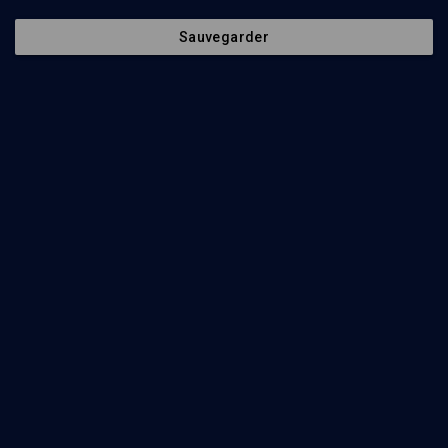
Sauvegarder
COURS
Le Panthéon idolâtre
Rony Klein
Regarder
L'idolâtrie dans le texte de la Torah