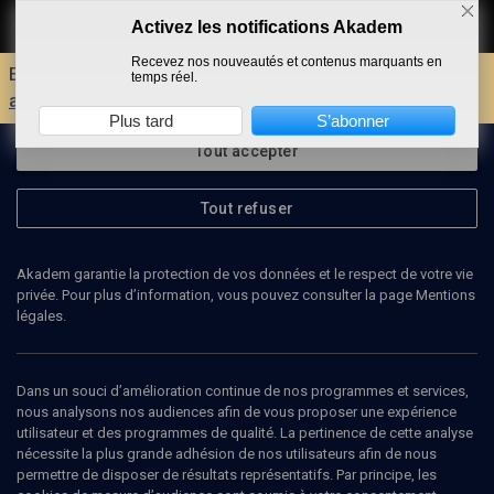
Activez les notifications Akadem
Faire un don
Recevez nos nouveautés et contenus marquants en
Envie d'encore plus d'AKADEM ?
Découvrez les
temps réel.
avantages d'un compte !
Plus tard
S’abonner
Tout accepter
Tout refuser
Akadem garantie la protection de vos données et le respect de votre vie
privée. Pour plus d’information, vous pouvez consulter la page Mentions
légales.
43
min
Dans un souci d’amélioration continue de nos programmes et services,
nous analysons nos audiences afin de vous proposer une expérience
utilisateur et des programmes de qualité. La pertinence de cette analyse
COURS
nécessite la plus grande adhésion de nos utilisateurs afin de nous
permettre de disposer de résultats représentatifs. Par principe, les
Sommes-nous encore idolâtres ?