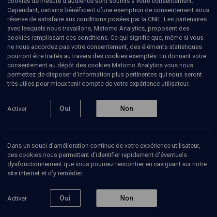
cookies de mesure d’audience sont soumis à votre consentement.
Cependant, certains bénéficient d’une exemption de consentement sous
réserve de satisfaire aux conditions posées par la CNIL. Les partenaires
ֿֿL'idolâtrie dans le texte de la Torah
avec lesquels nous travaillons, Matomo Analytics, proposent des
cookies remplissant ces conditions. Ce qui signifie que, même si vous
Rony
Klein
, professeur de philosophie et de littérature
ne nous accordez pas votre consentement, des éléments statistiques
française
pourront être traités au travers des cookies exemptés. En donnant votre
consentement au dépôt des cookies Matomo Analytics vous nous
03 juillet 2024
permettez de disposer d’information plus pertinentes qui nous seront
très utiles pour mieux tenir compte de votre expérience utilisateur.
Oui
Non
Activer
Ajouter
Partager
Télécharger l’audio
J’aime
Dans un souci d’amélioration continue de votre expérience utilisateur,
Contenus associés
Intervenants
Organisateurs
ces cookies nous permettent d’identifier rapidement d’éventuels
dysfonctionnement que vous pourriez rencontrer en naviguant sur notre
site internet et d’y remédier.
ֿֿL'idolâtrie dans le texte de la Torah
Oui
Non
Activer