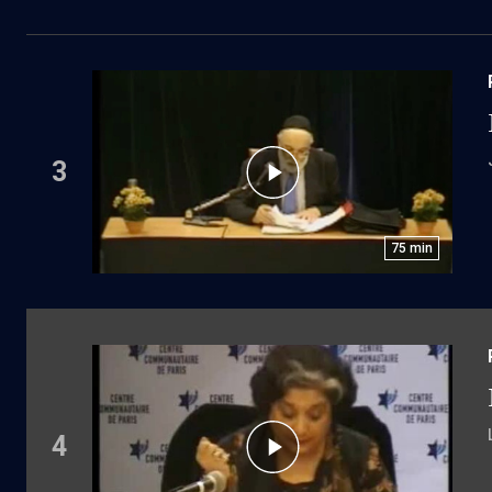
3
75
min
4