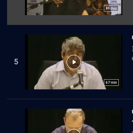
86
min
5
67
min