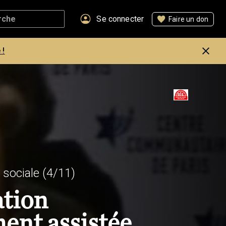
Se connecter
Faire un don
 !
 sociale
(4/11)
ation
ent assistée