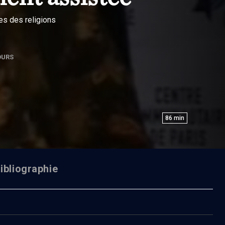
es des religions
OURS
86
min
ibliographie