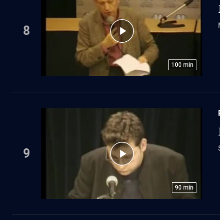
8
100
min
9
90
min