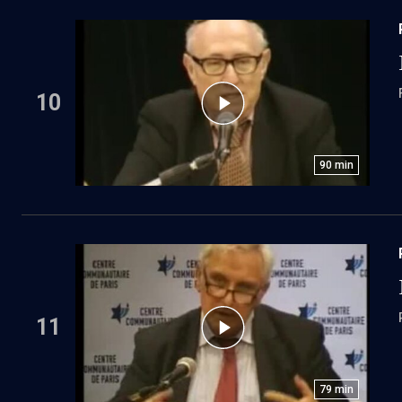
10
90
min
11
79
min