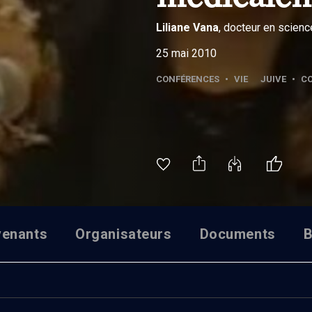
Liliane
Vana
, docteur en scienc
25 mai 2010
CONFÉRENCES
•
VIE JUIVE
•
C
venants
Organisateurs
Documents
B