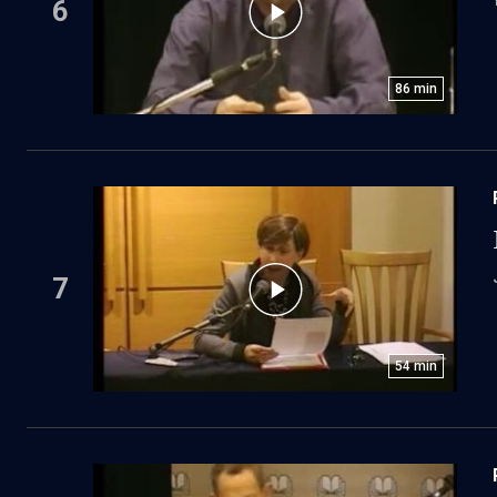
6
86
min
7
54
min