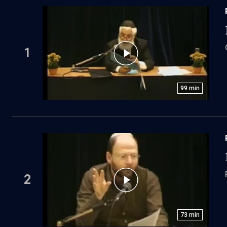
1
99
min
2
73
min