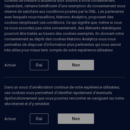
cookies de mesure d’audience sont soumis à votre consentement.
Cependant, certains bénéficient d’une exemption de consentement sous
réserve de satisfaire aux conditions posées par la CNIL. Les partenaires
LIMOUD
avec lesquels nous travaillons, Matomo Analytics, proposent des
Armand Abecassis, conférences et
cookies remplissant ces conditions. Ce qui signifie que, même si vous
entretiens
(4/26)
ne nous accordez pas votre consentement, des éléments statistiques
pourront être traités au travers des cookies exemptés. En donnant votre
Regards croisés juif et
consentement au dépôt des cookies Matomo Analytics vous nous
permettez de disposer d’information plus pertinentes qui nous seront
protestant
très utiles pour mieux tenir compte de votre expérience utilisateur.
Dinah
Azoulay
, Pdte. de la commission des relations avec les
Oui
Non
Activer
protestants
Yeshaya
Dalsace
, rabbin de la communauté massorti
+
4
autres
Dans un souci d’amélioration continue de votre expérience utilisateur,
15 décembre 2013
ces cookies nous permettent d’identifier rapidement d’éventuels
dysfonctionnement que vous pourriez rencontrer en naviguant sur notre
CONF.
•
LIMOUD
•
CONFÉRENCES
site internet et d’y remédier.
1
Oui
Non
Activer
Ajouter
Partager
Télécharger l’audio
J’aime